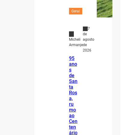
Geral
7
de
agosto
Micheli
de
Armanje
2026
95
ano
s
de
San
ta
Ros
a,
ru
mo
ao
Cen
ten
ário