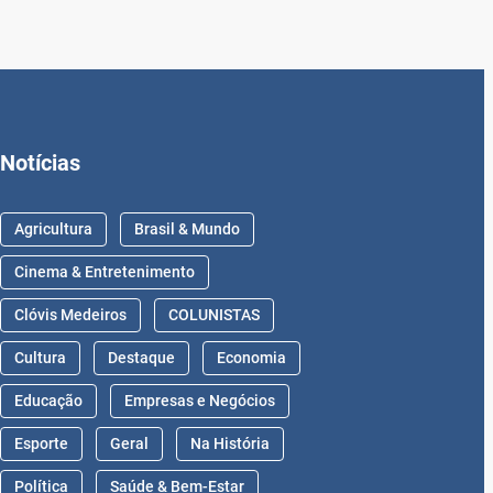
Notícias
Agricultura
Brasil & Mundo
Cinema & Entretenimento
Clóvis Medeiros
COLUNISTAS
Cultura
Destaque
Economia
Educação
Empresas e Negócios
Esporte
Geral
Na História
Política
Saúde & Bem-Estar