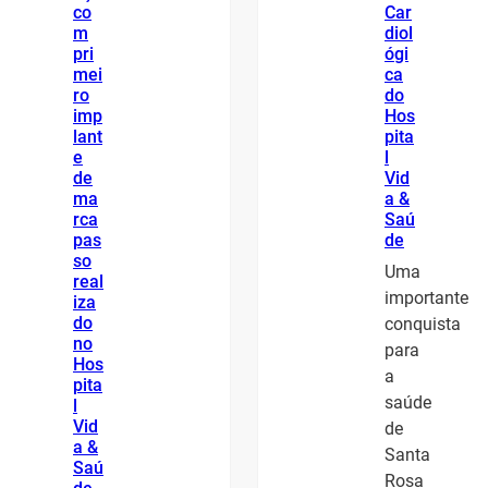
co
Car
m
diol
pri
ógi
mei
ca
ro
do
imp
Hos
lant
pita
e
l
de
Vid
ma
a &
rca
Saú
pas
de
so
Uma
real
importante
iza
do
conquista
no
para
Hos
a
pita
saúde
l
Vid
de
a &
Santa
Saú
Rosa