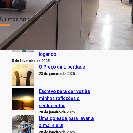
Últimos Artigos
O Inter não está jogando
nem perto do que sabe,
pode e deveria estar
jogando
5 de fevereiro de 2025
O Preço da Liberdade
28 de janeiro de 2025
Escrevo para dar voz às
minhas reflexões e
sentimentos
28 de janeiro de 2025
Uma goleada para lavar a
alma: 4 x 0!
28 de janeiro de 2025