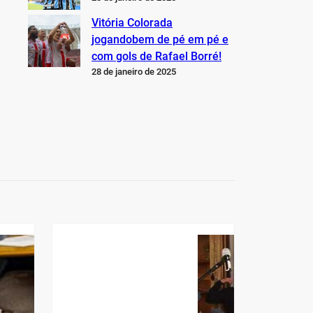
Vitória Colorada
jogandobem de pé em pé e
com gols de Rafael Borré!
28 de janeiro de 2025