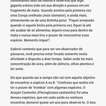
caminhando cedo da manhã e observou que algo
gigante estava indo em sua direção e pousou em um
fragmento de mata. Quando avistou pela primeira vez
uma Coruja orelhuda (Asio clamator), e ainda mais,
alimentando-se de uma Rolinha picuí. “Fiquei arrepiado
quando vi aquele bicho pela primeira vez, fiquei lá até
ele acabar de se alimentar, depois voou para dentro da
mata e nunca mais tive o prazer de reencontrar essa
espécie. Momento ímpar!”.
Gabriel comenta que para ser um observador de
pássaros, você precisa estar focado somente nesta
atividade e disposto a doar tempo. Saber onde há mais
concentração de aves, além de silêncio, olhos atentos e
ter sorte.
Diz que quando sai a campo não vai com aquele objetivo
de encontrar a espécie A ou B. “Confesso que sonho em
ter o prazer de ‘trombar’ com algumas espécies. O
Araçari Castanho (Pteroglossus castanotis) foi uma
dessas espécies, que em cada saída eu sonhava
encontrar, demorei quase um ano para observá-lo. O Anu