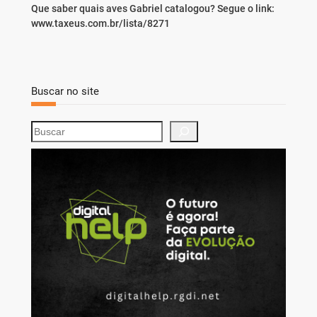
Que saber quais aves Gabriel catalogou? Segue o link:
www.taxeus.com.br/lista/8271
Buscar no site
S
e
a
r
c
h