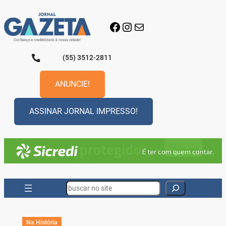
Pular
para
Facebook
Instagram
E-mail
o
conteúdo
(55) 3512-2811
ANUNCIE!
ASSINAR JORNAL IMPRESSO!
Search
Na História