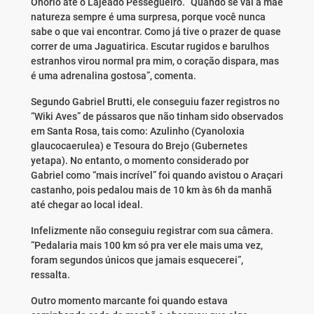
Onório até o Lajeado Pessegueiro. “Quando se vai à mãe
natureza sempre é uma surpresa, porque você nunca
sabe o que vai encontrar. Como já tive o prazer de quase
correr de uma Jaguatirica. Escutar rugidos e barulhos
estranhos virou normal pra mim, o coração dispara, mas
é uma adrenalina gostosa”, comenta.
Segundo Gabriel Brutti, ele conseguiu fazer registros no
“Wiki Aves” de pássaros que não tinham sido observados
em Santa Rosa, tais como: Azulinho (Cyanoloxia
glaucocaerulea) e Tesoura do Brejo (Gubernetes
yetapa). No entanto, o momento considerado por
Gabriel como “mais incrível” foi quando avistou o Araçari
castanho, pois pedalou mais de 10 km às 6h da manhã
até chegar ao local ideal.
Infelizmente não conseguiu registrar com sua câmera.
“Pedalaria mais 100 km só pra ver ele mais uma vez,
foram segundos únicos que jamais esquecerei”,
ressalta.
Outro momento marcante foi quando estava