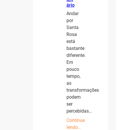
ário
Andar
por
Santa
Rosa
está
bastante
diferente.
Em
pouco
tempo,
as
transformações
podem
ser
percebidas…
Continue
lendo…