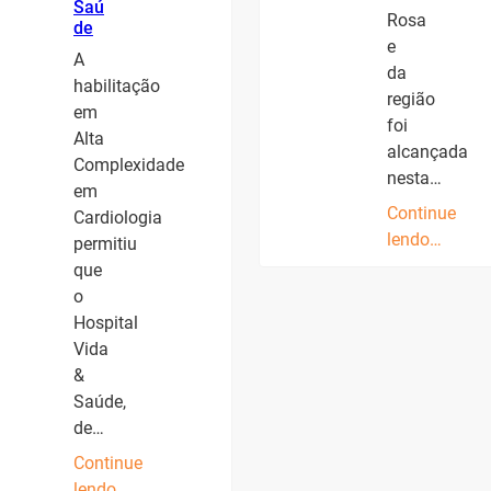
Saú
Rosa
de
e
A
da
habilitação
região
em
foi
Alta
alcançada
Complexidade
nesta…
em
Continue
Cardiologia
lendo…
permitiu
que
o
Hospital
Vida
&
Saúde,
de…
Continue
lendo…