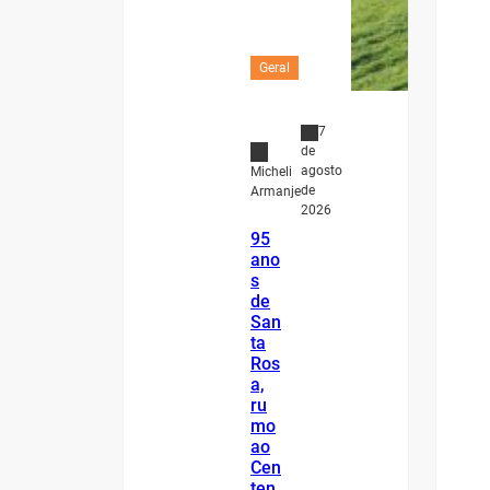
Geral
7
de
agosto
Micheli
de
Armanje
2026
95
ano
s
de
San
ta
Ros
a,
ru
mo
ao
Cen
ten