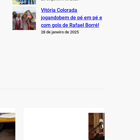
Vitória Colorada
jogandobem de pé em pé e
com gols de Rafael Borré!
28 de janeiro de 2025