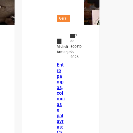
Geral
7
de
agosto
Micheli
de
Armanje
2026
Ent
re
pa
mp
as,
col
mei
as
e
pal
avr
as:
Ca