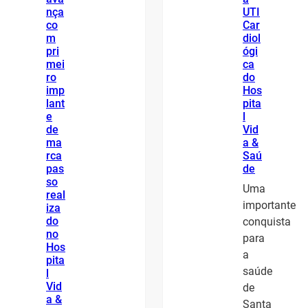
nça
UTI
co
Car
m
diol
pri
ógi
mei
ca
ro
do
imp
Hos
lant
pita
e
l
de
Vid
ma
a &
rca
Saú
pas
de
so
Uma
real
importante
iza
do
conquista
no
para
Hos
a
pita
saúde
l
Vid
de
a &
Santa