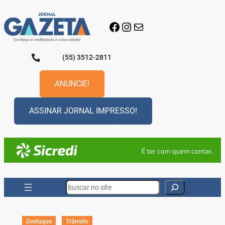
Pular
para
Facebook
Instagram
E-mail
o
conteúdo
(55) 3512-2811
ANUNCIE!
ASSINAR JORNAL IMPRESSO!
Search
Destaque
Trânsito