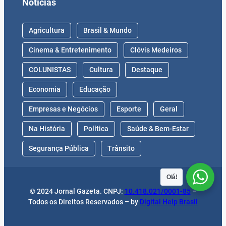
Notícias
Agricultura
Brasil & Mundo
Cinema & Entretenimento
Clóvis Medeiros
COLUNISTAS
Cultura
Destaque
Economia
Educação
Empresas e Negócios
Esporte
Geral
Na História
Política
Saúde & Bem-Estar
Segurança Pública
Trânsito
Olá!
© 2024 Jornal Gazeta. CNPJ:
10.418.021/0001-85
–
Todos os Direitos Reservados – by
Digital Help Brasil