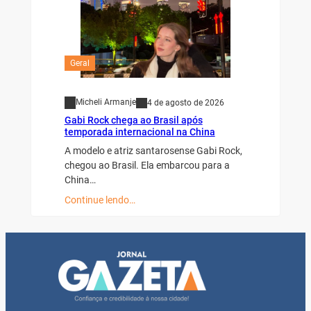
Geral
Micheli Armanje
4 de agosto de 2026
Gabi Rock chega ao Brasil após
temporada internacional na China
A modelo e atriz santarosense Gabi Rock,
chegou ao Brasil. Ela embarcou para a
China…
Continue lendo…