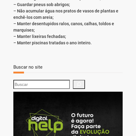
– Guardar pneus sob abrigos;
– Não acumular água nos pratos de vasos de plantas e
enchê-los com areia;
– Manter desentupidos ralos, canos, calhas, toldos e
marquises;
– Manter lixeiras fechadas;
– Manter piscinas tratadas o ano inteiro.
Buscar no site
S
e
a
r
c
h