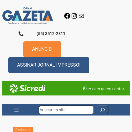
Pular
para
Facebook
Instagram
E-mail
o
conteúdo
(55) 3512-2811
ANUNCIE!
ASSINAR JORNAL IMPRESSO!
Search
Destaque