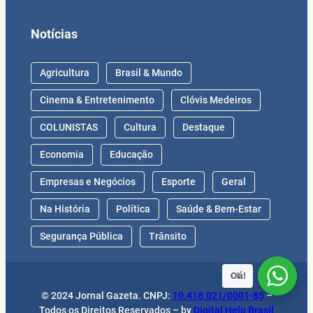
Notícias
Agricultura
Brasil & Mundo
Cinema & Entretenimento
Clóvis Medeiros
COLUNISTAS
Cultura
Destaque
Economia
Educação
Empresas e Negócios
Esporte
Geral
Na História
Política
Saúde & Bem-Estar
Segurança Pública
Trânsito
Olá!
© 2024 Jornal Gazeta. CNPJ:
10.418.021/0001-85
–
Todos os Direitos Reservados – by
Digital Help Brasil