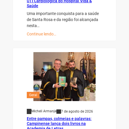
UTI Cardiológica do Hospital Vida &
Saúde
Uma importante conquista para a saúde
de Santa Rosa e da região foi alcançada
nesta…
Continue lendo…
Geral
Micheli Armanje
7 de agosto de 2026
Entre pampas, colmeias e palavras:
Campinense lança dois livros na
Academia de Letras