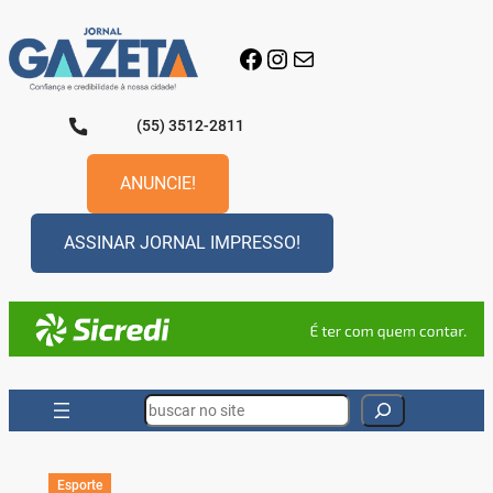
Pular
para
Facebook
Instagram
E-mail
o
conteúdo
(55) 3512-2811
ANUNCIE!
ASSINAR JORNAL IMPRESSO!
Search
Esporte