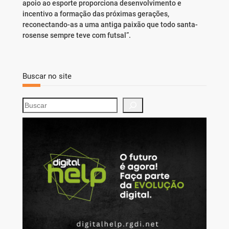
apoio ao esporte proporciona desenvolvimento e
incentivo a formação das próximas gerações,
reconectando-as a uma antiga paixão que todo santa-
rosense sempre teve com futsal”.
Buscar no site
S
e
a
r
c
h