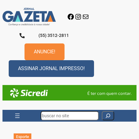
Pular
para
Facebook
Instagram
E-mail
o
conteúdo
(55) 3512-2811
ANUNCIE!
ASSINAR JORNAL IMPRESSO!
Search
Esporte