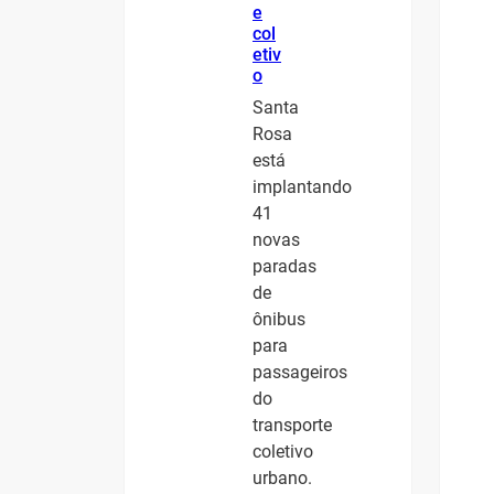
e
col
etiv
o
Santa
Rosa
está
implantando
41
novas
paradas
de
ônibus
para
passageiros
do
transporte
coletivo
urbano.