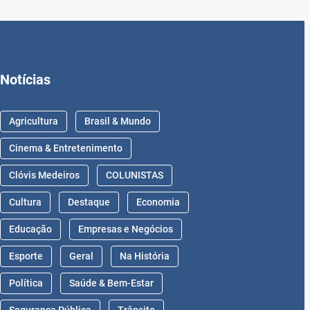
Notícias
Agricultura
Brasil & Mundo
Cinema & Entretenimento
Clóvis Medeiros
COLUNISTAS
Cultura
Destaque
Economia
Educação
Empresas e Negócios
Esporte
Geral
Na História
Política
Saúde & Bem-Estar