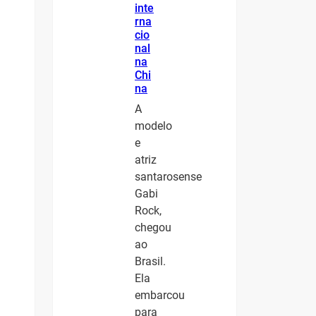
inte
rna
cio
nal
na
Chi
na
A
modelo
e
atriz
santarosense
Gabi
Rock,
chegou
ao
Brasil.
Ela
embarcou
para