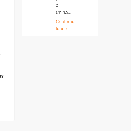
a
China…
Continue
lendo…
s
as