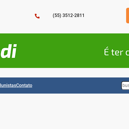
(55) 3512-2811
Sea
lunistas
Contato