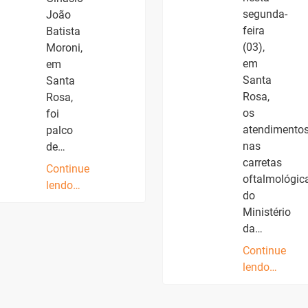
segunda-
João
feira
Batista
(03),
Moroni,
em
em
Santa
Santa
Rosa,
Rosa,
os
foi
atendimento
palco
nas
de…
carretas
Continue
oftalmológic
lendo…
do
Ministério
da…
Continue
lendo…