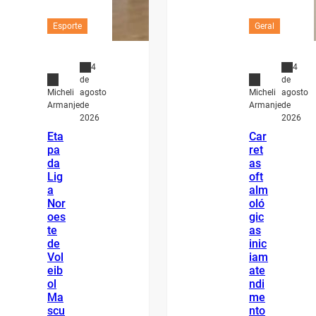
Esporte
Geral
4
4
de
de
agosto
agosto
Micheli
Micheli
de
de
Armanje
Armanje
2026
2026
Eta
Car
pa
ret
da
as
Lig
oft
a
alm
Nor
oló
oes
gic
te
as
de
inic
Vol
iam
eib
ate
ol
ndi
Ma
me
scu
nto