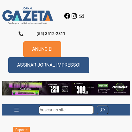
Pular
para
Facebook
Instagram
E-mail
o
conteúdo
(55) 3512-2811
ANUNCIE!
ASSINAR JORNAL IMPRESSO!
Search
Esporte