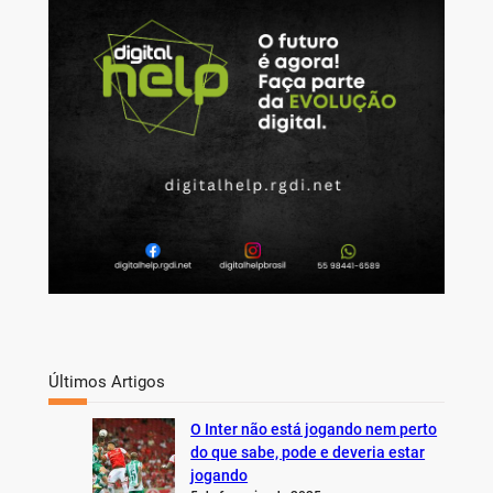
c
h
Últimos Artigos
O Inter não está jogando nem perto
do que sabe, pode e deveria estar
jogando