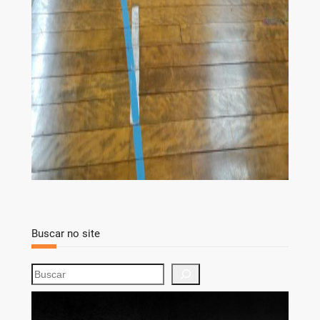
Buscar no site
S
e
a
r