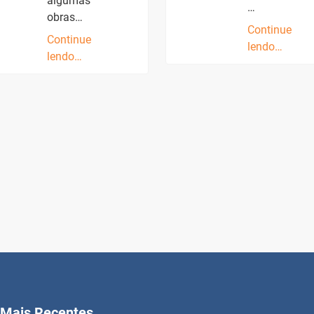
algumas
…
obras…
Continue
Continue
lendo…
lendo…
Mais Recentes