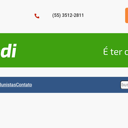
(55) 3512-2811
Sea
lunistas
Contato