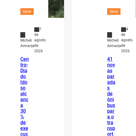
Geral
Geral
7
4
de
de
agosto
agosto
Micheli
Micheli
de
de
Armanje
Armanje
2026
2026
Cen
41
tro-
nov
Dia
as
do
par
Ido
ada
so
s
alc
de
anç
ôni
a
bus
30
par
%
a o
de
tra
exe
nsp
cuç
ort