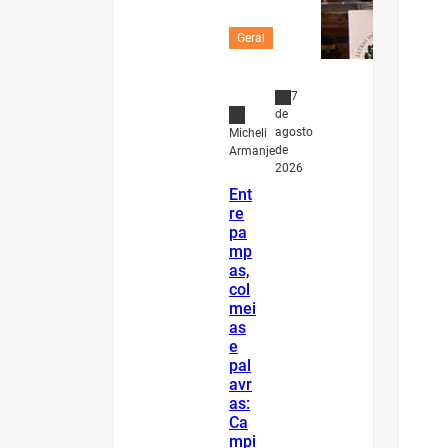
Geral
7
de
agosto
Micheli
de
Armanje
2026
Ent
re
pa
mp
as,
col
mei
as
e
pal
avr
as:
Ca
mpi