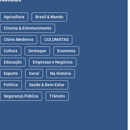
Agricultura
Brasil & Mundo
Cinema & Entretenimento
Clóvis Medeiros
COLUNISTAS
Cultura
Destaque
Economia
Educação
Empresas e Negócios
Esporte
Geral
Na História
Política
Saúde & Bem-Estar
Segurança Pública
Trânsito