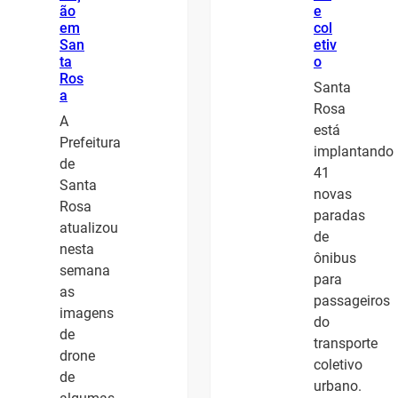
ão
e
em
col
San
etiv
ta
o
Ros
Santa
a
Rosa
A
está
Prefeitura
implantando
de
41
Santa
novas
Rosa
paradas
atualizou
de
nesta
ônibus
semana
para
as
passageiros
imagens
do
de
transporte
drone
coletivo
de
urbano.