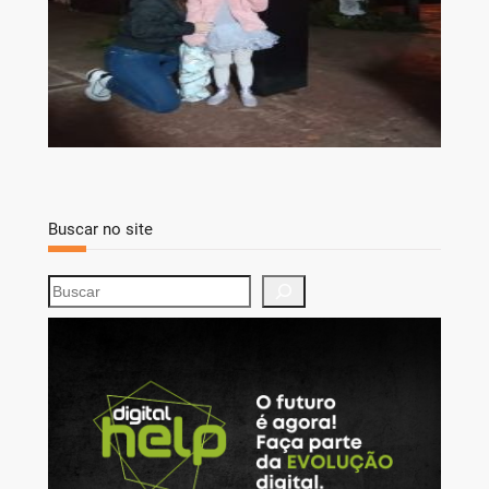
Buscar no site
S
e
a
r
c
h