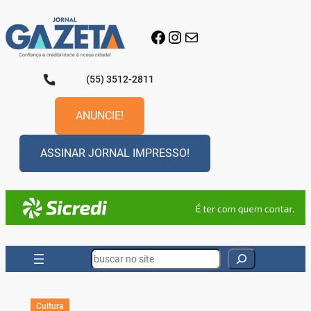
Pular
para
Facebook
Instagram
E-mail
o
conteúdo
(55) 3512-2811
ANUNCIE!
ASSINAR JORNAL IMPRESSO!
Search
Cultura