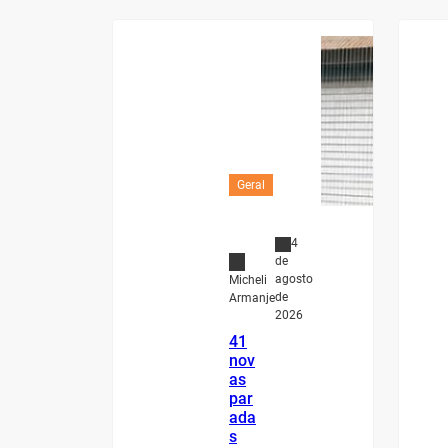
Geral
4
de
agosto
Micheli
de
Armanje
2026
41
nov
as
par
ada
s