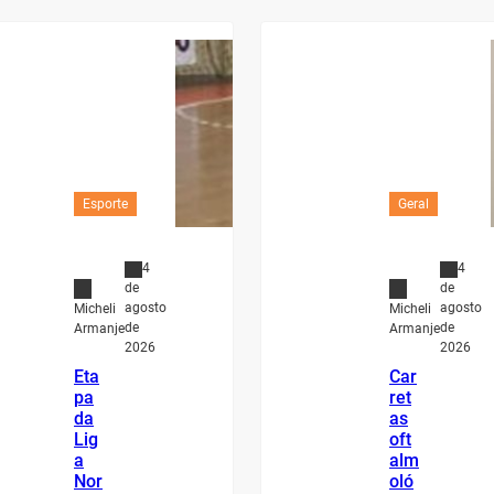
Esporte
Geral
4
4
de
de
agosto
agosto
Micheli
Micheli
de
de
Armanje
Armanje
2026
2026
Eta
Car
pa
ret
da
as
Lig
oft
a
alm
Nor
oló