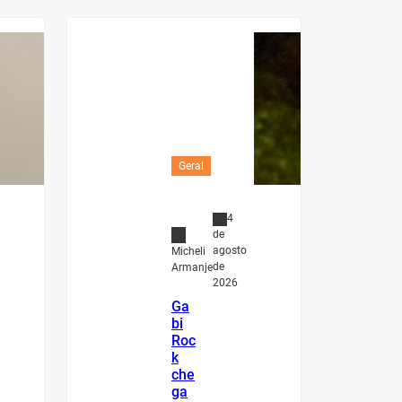
Geral
4
de
agosto
Micheli
de
Armanje
2026
Ga
bi
Roc
k
che
ga