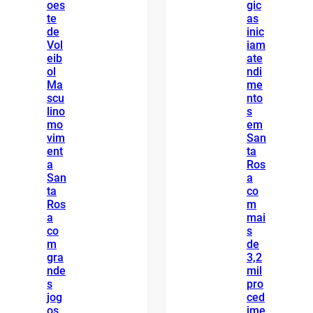
oes
gic
te
as
de
inic
Vol
iam
eib
ate
ol
ndi
Ma
me
scu
nto
lino
s
mo
em
vim
San
ent
ta
a
Ros
San
a
ta
co
Ros
m
a
mai
co
s
m
de
gra
3,2
nde
mil
s
pro
jog
ced
os
ime