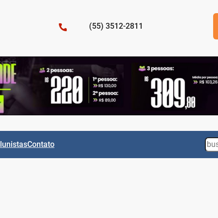
(55) 3512-2811
Sea
lunistas
Contato