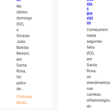
nto
No
s
último
pre
vist
domingo
os
(02),
Começaram
o
nesta
Ginásio
segunda-
João
feira
Batista
(03),
Moroni,
em
em
Santa
Santa
Rosa,
Rosa,
os
foi
atendimento
palco
nas
de…
carretas
Continue
oftalmológic
lendo…
do