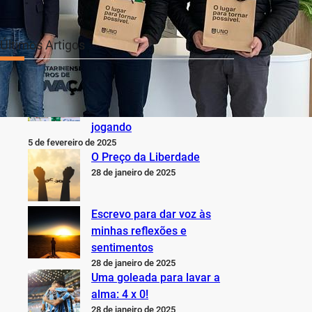
Últimos Artigos
O Inter não está jogando
nem perto do que sabe,
pode e deveria estar
jogando
5 de fevereiro de 2025
O Preço da Liberdade
28 de janeiro de 2025
Escrevo para dar voz às
minhas reflexões e
sentimentos
28 de janeiro de 2025
Uma goleada para lavar a
alma: 4 x 0!
28 de janeiro de 2025