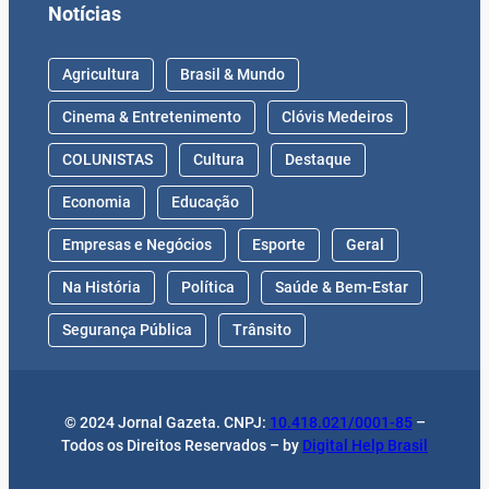
Notícias
Agricultura
Brasil & Mundo
Cinema & Entretenimento
Clóvis Medeiros
COLUNISTAS
Cultura
Destaque
Economia
Educação
Empresas e Negócios
Esporte
Geral
Na História
Política
Saúde & Bem-Estar
Segurança Pública
Trânsito
© 2024 Jornal Gazeta. CNPJ:
10.418.021/0001-85
–
Todos os Direitos Reservados – by
Digital Help Brasil