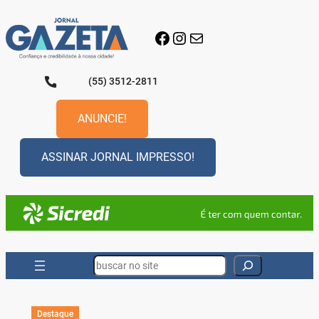
Pular
para
Facebook
Instagram
E-mail
o
conteúdo
(55) 3512-2811
ANUNCIE!
ASSINAR JORNAL IMPRESSO!
Search
Destaque