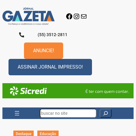
Pular
para
Facebook
Instagram
E-mail
o
conteúdo
(55) 3512-2811
ANUNCIE!
ASSINAR JORNAL IMPRESSO!
Search
Destaque
Educação