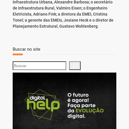
Infraestrutura Urbana, Alexandre Barbosa; o secretário
de Infraestrutura Rural, Valmiro Eisen; o Engenheiro
Eletricista, Adriano Fink; a diretora da EMEI, Cristina
Tonel; a gerente das EMEIs, Josiane Heck e o diretor de
Planejamento Estrutural, Gustavo Wohlenberg.
Buscar no site
S
e
a
r
c
h