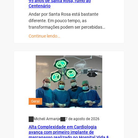
95 anos de Santa Rosa, rumo ao
Centenário
Andar por Santa Rosa está bastante
diferente. Em pouco tempo, as
transformações podem ser percebidas…
Continue lendo…
Geral
Micheli Armanje
7 de agosto de 2026
Alta Complexidade em Cardiologia
avança com primeiro implante de
marcapasso realizado no Hospital Vida &