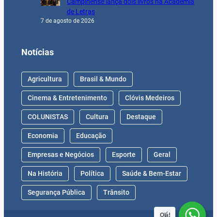
Campinense lança dois livros na Academia
de Letras
7 de agosto de 2026
Notícias
Agricultura
Brasil & Mundo
Cinema & Entretenimento
Clóvis Medeiros
COLUNISTAS
Cultura
Destaque
Economia
Educação
Empresas e Negócios
Esporte
Geral
Na História
Política
Saúde & Bem-Estar
Segurança Pública
Trânsito
Olá!