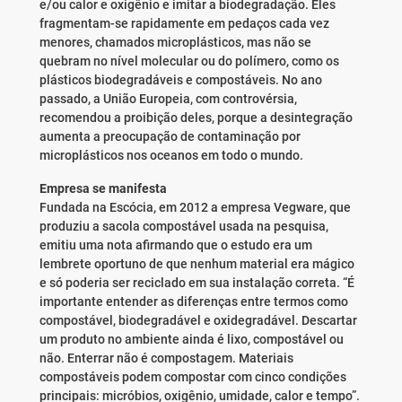
e/ou calor e oxigênio e imitar a biodegradação. Eles ​​
fragmentam-se rapidamente em pedaços cada vez
menores, chamados microplásticos, mas não se
quebram no nível molecular ou do polímero, como os
plásticos biodegradáveis ​​e compostáveis. No ano
passado, a União Europeia, com controvérsia,
recomendou a proibição deles, porque a desintegração
aumenta a preocupação de contaminação por
microplásticos nos oceanos em todo o mundo.
Empresa se manifesta
Fundada na Escócia, em 2012 a empresa Vegware, que
produziu a sacola compostável usada na pesquisa,
emitiu uma nota afirmando que o estudo era um
lembrete oportuno de que nenhum material era mágico
e só poderia ser reciclado em sua instalação correta. “É
importante entender as diferenças entre termos como
compostável, biodegradável e oxidegradável. Descartar
um produto no ambiente ainda é lixo, compostável ou
não. Enterrar não é compostagem. Materiais
compostáveis podem compostar com cinco condições
principais: micróbios, oxigênio, umidade, calor e tempo”.