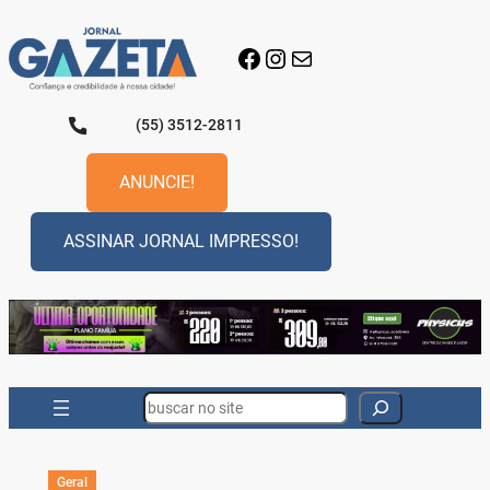
Pular
para
Facebook
Instagram
E-mail
o
conteúdo
(55) 3512-2811
ANUNCIE!
ASSINAR JORNAL IMPRESSO!
Search
Geral