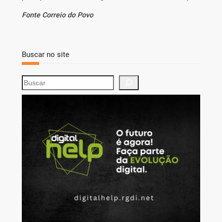
Fonte Correio do Povo
Buscar no site
S
e
a
r
c
h