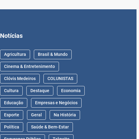
Notícias
Agricultura
Brasil & Mundo
Cinema & Entretenimento
Clóvis Medeiros
COLUNISTAS
Cultura
Destaque
Economia
Educação
Empresas e Negócios
Esporte
Geral
Na História
Política
Saúde & Bem-Estar