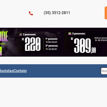
(55) 3512-2811
Sea
lunistas
Contato