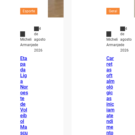
Esporte
Geral
4
4
de
de
agosto
agosto
Micheli
Micheli
de
de
Armanje
Armanje
2026
2026
Eta
Car
pa
ret
da
as
Lig
oft
a
alm
Nor
oló
oes
gic
te
as
de
inic
Vol
iam
eib
ate
ol
ndi
Ma
me
scu
nto