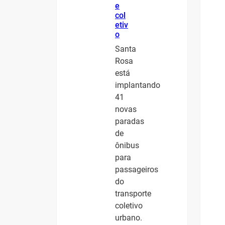
e
col
etiv
o
Santa
Rosa
está
implantando
41
novas
paradas
de
ônibus
para
passageiros
do
transporte
coletivo
urbano.