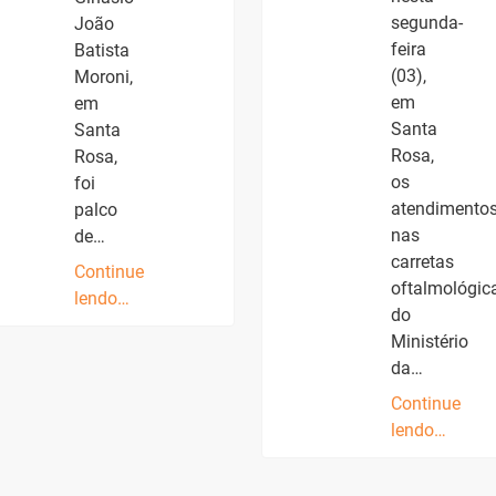
segunda-
João
feira
Batista
(03),
Moroni,
em
em
Santa
Santa
Rosa,
Rosa,
os
foi
atendimento
palco
nas
de…
carretas
Continue
oftalmológic
lendo…
do
Ministério
da…
Continue
lendo…