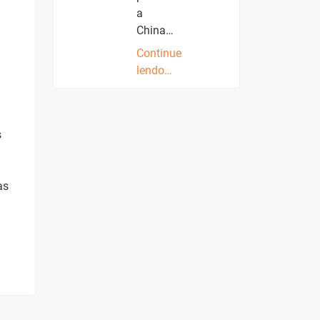
a
China…
Continue
lendo…
s
as