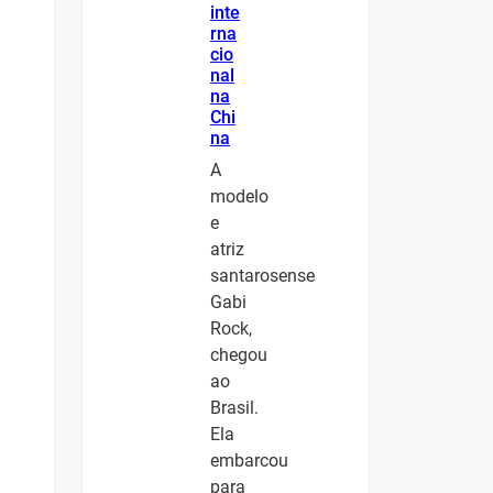
inte
rna
cio
nal
na
Chi
na
A
modelo
e
atriz
santarosense
Gabi
Rock,
chegou
ao
Brasil.
Ela
embarcou
para