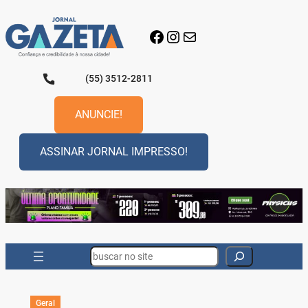
Pular
para
Facebook
Instagram
E-mail
o
conteúdo
(55) 3512-2811
ANUNCIE!
ASSINAR JORNAL IMPRESSO!
Search
Geral