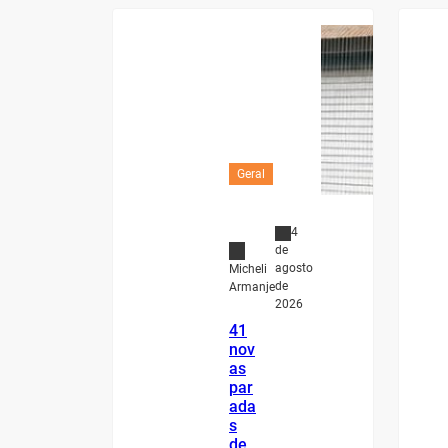
Geral
4
de
agosto
Micheli
de
Armanje
2026
41
nov
as
par
ada
s
de