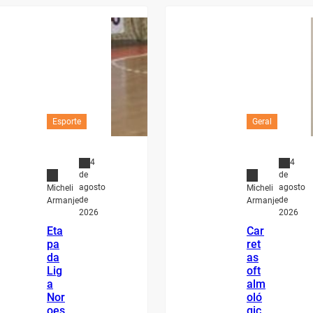
Esporte
Geral
4
4
de
de
agosto
agosto
Micheli
Micheli
de
de
Armanje
Armanje
2026
2026
Eta
Car
pa
ret
da
as
Lig
oft
a
alm
Nor
oló
oes
gic