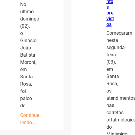
nto
No
s
último
pre
vist
domingo
os
(02),
Começaram
o
nesta
Ginásio
segunda-
João
feira
Batista
(03),
Moroni,
em
em
Santa
Santa
Rosa,
Rosa,
os
foi
atendimento
palco
nas
de…
carretas
Continue
oftalmológic
lendo…
do
Ministério