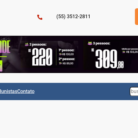
(55) 3512-2811
Sea
lunistas
Contato