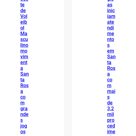
te
as
de
inic
Vol
iam
eib
ate
ol
ndi
Ma
me
scu
nto
lino
s
mo
em
vim
San
ent
ta
a
Ros
San
a
ta
co
Ros
m
a
mai
co
s
m
de
gra
3,2
nde
mil
s
pro
jog
ced
os
ime