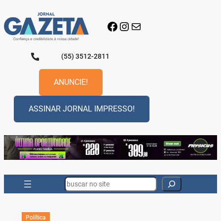
Pular
para
Facebook
Instagram
E-mail
o
conteúdo
(55) 3512-2811
ANUNCIE!
ASSINAR JORNAL IMPRESSO!
Search
Política