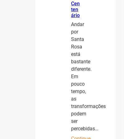
Cen
ten
ário
Andar
por
Santa
Rosa
está
bastante
diferente.
Em
pouco
tempo,
as
transformações
podem
ser
percebidas…
Continue