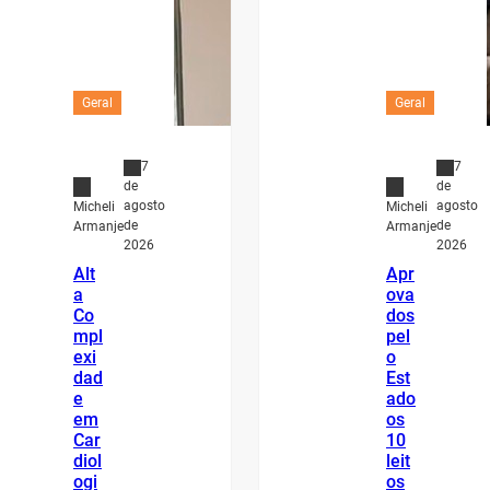
Geral
Geral
7
7
de
de
agosto
agosto
Micheli
Micheli
de
de
Armanje
Armanje
2026
2026
Alt
Apr
a
ova
Co
dos
mpl
pel
exi
o
dad
Est
e
ado
em
os
Car
10
diol
leit
ogi
os