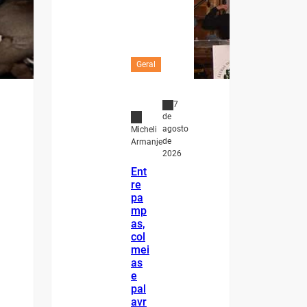
Geral
7
de
agosto
Micheli
de
Armanje
2026
Ent
re
pa
mp
as,
col
mei
as
e
pal
avr