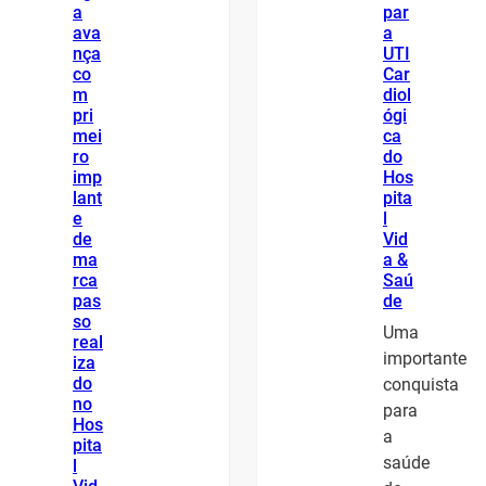
a
par
ava
a
nça
UTI
co
Car
m
diol
pri
ógi
mei
ca
ro
do
imp
Hos
lant
pita
e
l
de
Vid
ma
a &
rca
Saú
pas
de
so
Uma
real
importante
iza
do
conquista
no
para
Hos
a
pita
saúde
l