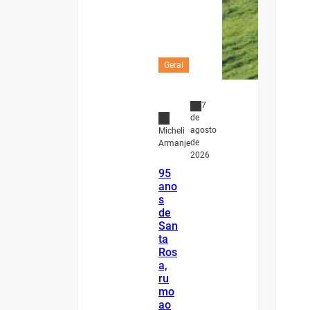
Geral
7
de
agosto
Micheli
de
Armanje
2026
95
ano
s
de
San
ta
Ros
a,
ru
mo
ao