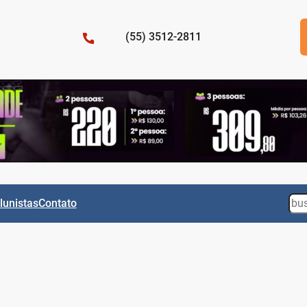
(55) 3512-2811
Sea
lunistas
Contato