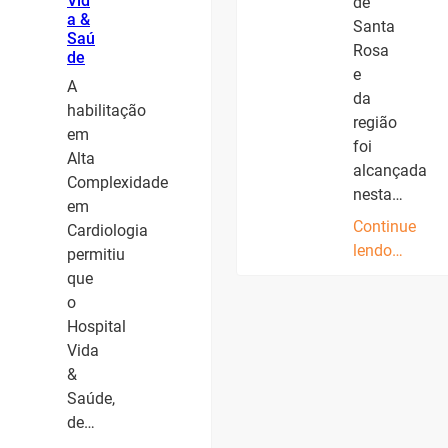
Vid
de
a &
Santa
Saú
Rosa
de
e
A
da
habilitação
região
em
foi
Alta
alcançada
Complexidade
nesta…
em
Continue
Cardiologia
lendo…
permitiu
que
o
Hospital
Vida
&
Saúde,
de…