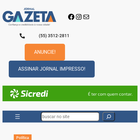
Pular
para
Facebook
Instagram
E-mail
o
conteúdo
(55) 3512-2811
ANUNCIE!
ASSINAR JORNAL IMPRESSO!
Search
Política