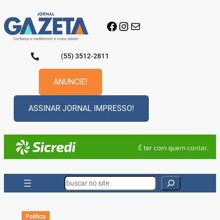
Pular
para
Facebook
Instagram
E-mail
o
conteúdo
(55) 3512-2811
ANUNCIE!
ASSINAR JORNAL IMPRESSO!
Search
Política