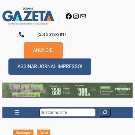
Pular
para
Facebook
Instagram
E-mail
o
conteúdo
(55) 3512-2811
ANUNCIE!
ASSINAR JORNAL IMPRESSO!
Search
Destaque
Geral