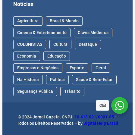
Notícias
Agricultura
Brasil & Mundo
Cinema & Entretenimento
Clóvis Medeiros
COLUNISTAS
Cultura
Destaque
Economia
Educação
Empresas e Negócios
Esporte
Geral
Na História
Política
Saúde & Bem-Estar
Segurança Pública
Trânsito
Olá!
© 2024 Jornal Gazeta. CNPJ:
10.418.021/0001-85
–
Todos os Direitos Reservados – by
Digital Help Brasil