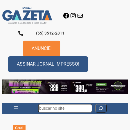
Pular
para
Facebook
Instagram
E-mail
o
conteúdo
(55) 3512-2811
ANUNCIE!
ASSINAR JORNAL IMPRESSO!
Search
Geral