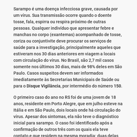
Sarampo é uma doença infecciosa grave, causada por
um vírus. Sua transmissão ocorre quando o doente
tosse, fala, espirra ou respira próximo de outras
pessoas. Qualquer indivíduo que apresentar febre e
manchas no corpo (exantemas) acompanhado de tosse,
coriza ou conjuntivite deve procurar os serviços de
saúde para a investigação, principalmente aqueles que
estiveram nos 30 dias anteriores em viagem a locais
com circulação do vírus. No Brasil, são 2,7 mil casos
somente nos últimos 30 dias, mais de 98% deles em São
Paulo. Casos suspeitos devem ser informados
imediatamente às Secretarias Municipais de Saúde ou
para o
Disque Vigilância
, por intermédio do número
150
.
O primeiro caso do ano no RS foi de uma jovem de 18
anos, residente em Porto Alegre, que em julho esteve na
Itália e em São Paulo, dois locais onde há circulação do
vírus. Apesar dos sintomas, ela não teve o diagnóstico
inicial para sarampo. O caso foi identificado após a
confirmação de outros três com os quais ela teve
contato e que residem na mesma moradia: duas delas