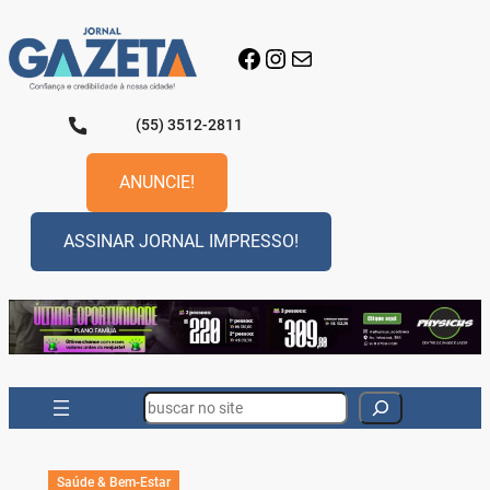
Pular
para
Facebook
Instagram
E-mail
o
conteúdo
(55) 3512-2811
ANUNCIE!
ASSINAR JORNAL IMPRESSO!
Search
Saúde & Bem-Estar