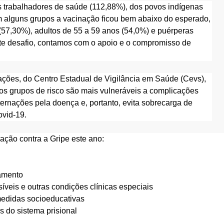
os trabalhadores de saúde (112,88%), dos povos indígenas
m alguns grupos a vacinação ficou bem abaixo do esperado,
(57,30%), adultos de 55 a 59 anos (54,0%) e puérperas
ste desafio, contamos com o apoio e o compromisso de
ações, do Centro Estadual de Vigilância em Saúde (Cevs),
os grupos de risco são mais vulneráveis a complicações
nternações pela doença e, portanto, evita sobrecarga de
vid-19.
ção contra a Gripe este ano:
vamento
veis e outras condições clínicas especiais
medidas socioeducativas
s do sistema prisional