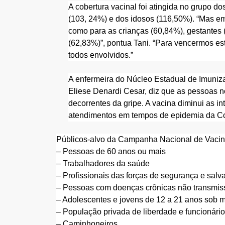
A cobertura vacinal foi atingida no grupo d
(103, 24%) e dos idosos (116,50%). “Mas e
como para as crianças (60,84%), gestantes 
(62,83%)”, pontua Tani. “Para vencermos e
todos envolvidos.”
A enfermeira do Núcleo Estadual de Imuniz
Eliese Denardi Cesar, diz que as pessoas n
decorrentes da gripe. A vacina diminui as i
atendimentos em tempos de epidemia da Co
Públicos-alvo da Campanha Nacional de Vacina
– Pessoas de 60 anos ou mais
– Trabalhadores da saúde
– Profissionais das forças de segurança e sal
– Pessoas com doenças crônicas não transmissí
– Adolescentes e jovens de 12 a 21 anos sob 
– População privada de liberdade e funcionário
– Caminhoneiros