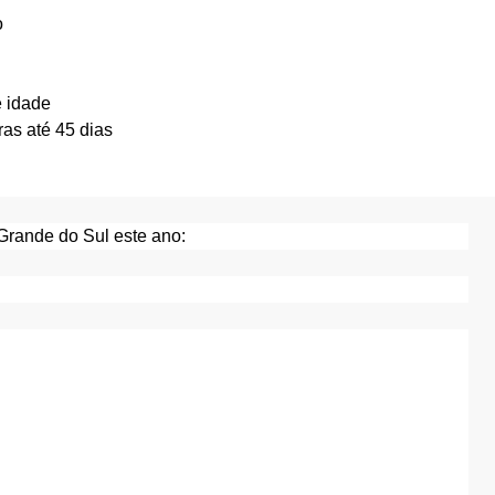
o
e idade
as até 45 dias
 Grande do Sul este ano: