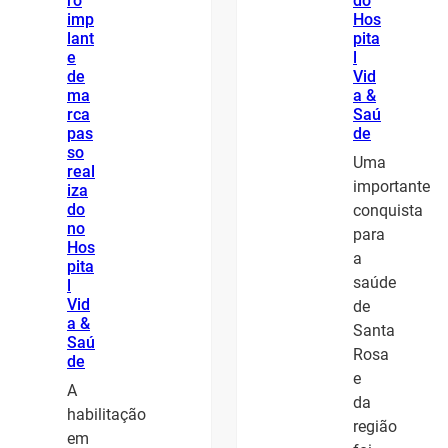
ro
do
imp
Hos
lant
pita
e
l
de
Vid
ma
a &
rca
Saú
pas
de
so
Uma
real
importante
iza
do
conquista
no
para
Hos
a
pita
saúde
l
Vid
de
a &
Santa
Saú
Rosa
de
e
A
da
habilitação
região
em