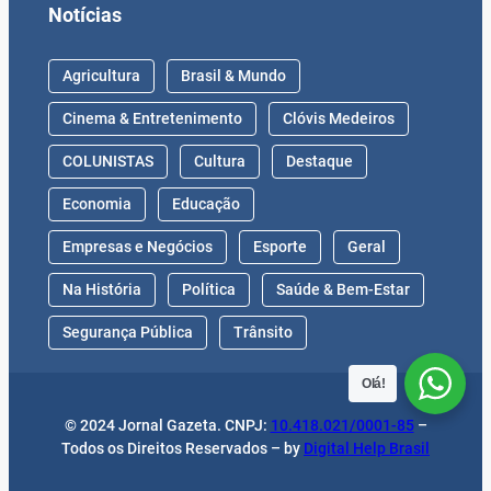
Notícias
Agricultura
Brasil & Mundo
Cinema & Entretenimento
Clóvis Medeiros
COLUNISTAS
Cultura
Destaque
Economia
Educação
Empresas e Negócios
Esporte
Geral
Na História
Política
Saúde & Bem-Estar
Segurança Pública
Trânsito
Olá!
© 2024 Jornal Gazeta. CNPJ:
10.418.021/0001-85
–
Todos os Direitos Reservados – by
Digital Help Brasil