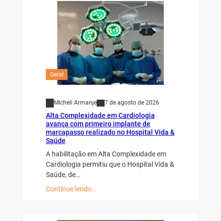
Geral
Micheli Armanje
7 de agosto de 2026
Alta Complexidade em Cardiologia
avança com primeiro implante de
marcapasso realizado no Hospital Vida &
Saúde
A habilitação em Alta Complexidade em
Cardiologia permitiu que o Hospital Vida &
Saúde, de…
Continue lendo…