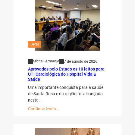
Geral
Micheli Armanje
7 de agosto de 2026
Aprovados pelo Estado os 10 leitos para
UTI Cardiológica do Hospital Vida &
Saúde
Uma importante conquista para a saúde
de Santa Rosa e da região foi alcançada
nesta…
Continue lendo…