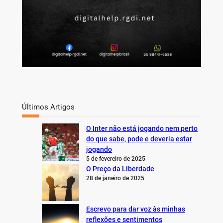
Últimos Artigos
O Inter não está jogando nem perto
do que sabe, pode e deveria estar
jogando
5 de fevereiro de 2025
O Preço da Liberdade
28 de janeiro de 2025
Escrevo para dar voz às minhas
reflexões e sentimentos