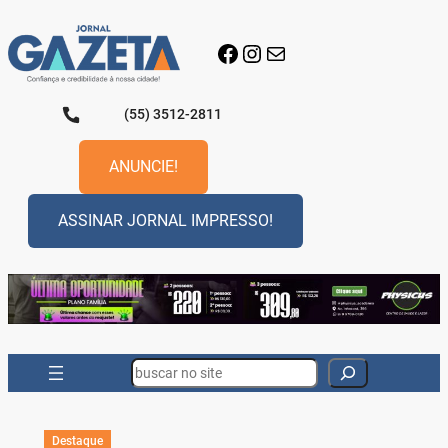
Pular
para
Facebook
Instagram
E-mail
o
conteúdo
(55) 3512-2811
ANUNCIE!
ASSINAR JORNAL IMPRESSO!
Search
Destaque