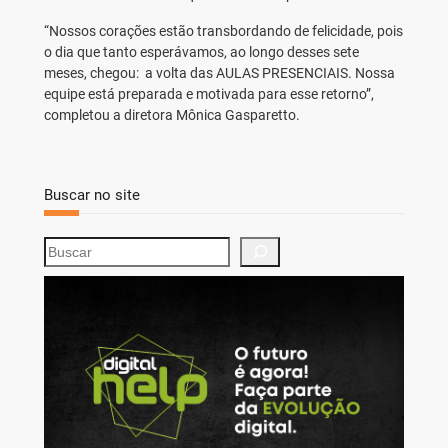
“Nossos corações estão transbordando de felicidade, pois
o dia que tanto esperávamos, ao longo desses sete
meses, chegou: a volta das AULAS PRESENCIAIS. Nossa
equipe está preparada e motivada para esse retorno”,
completou a diretora Mônica Gasparetto.
Buscar no site
S
e
a
r
c
h