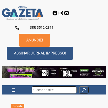
Pular
para
Facebook
Instagram
E-mail
o
conteúdo
(55) 3512-2811
ANUNCIE!
ASSINAR JORNAL IMPRESSO!
Search
Esporte