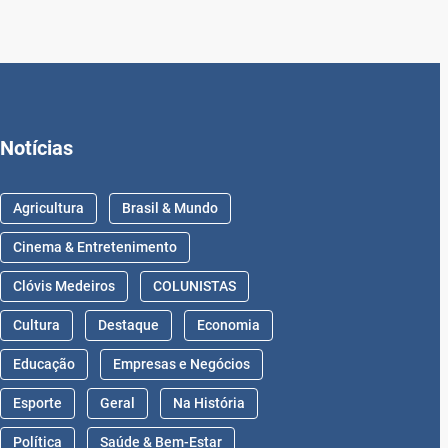
Notícias
Agricultura
Brasil & Mundo
Cinema & Entretenimento
Clóvis Medeiros
COLUNISTAS
Cultura
Destaque
Economia
Educação
Empresas e Negócios
Esporte
Geral
Na História
Política
Saúde & Bem-Estar