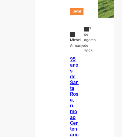
Geral
7
de
agosto
Micheli
de
Armanje
2026
95
ano
s
de
San
ta
Ros
a,
ru
mo
ao
Cen
ten
ário