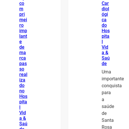
co
Car
m
diol
pri
ógi
mei
ca
ro
do
imp
Hos
lant
pita
e
l
de
Vid
ma
a &
rca
Saú
pas
de
so
Uma
real
importante
iza
do
conquista
no
para
Hos
a
pita
saúde
l
Vid
de
a &
Santa
Saú
Rosa