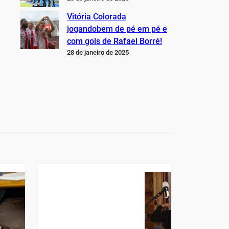
Vitória Colorada
jogandobem de pé em pé e
com gols de Rafael Borré!
28 de janeiro de 2025