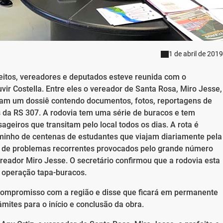
1 de abril de 2019
feitos, vereadores e deputados esteve reunida com o
uvir Costella. Entre eles o vereador de Santa Rosa, Miro Jesse,
aram um dossiê contendo documentos, fotos, reportagens de
s da RS 307. A rodovia tem uma série de buracos e tem
ageiros que transitam pelo local todos os dias. A rota é
 caminho de centenas de estudantes que viajam diariamente pela
s de problemas recorrentes provocados pelo grande número
ereador Miro Jesse. O secretário confirmou que a rodovia esta
 operação tapa-buracos.
 compromisso com a região e disse que ficará em permanente
ites para o início e conclusão da obra.