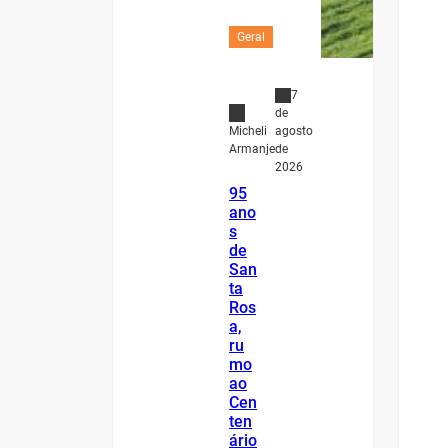
Geral
7
de
agosto
Micheli
de
Armanje
2026
95
ano
s
de
San
ta
Ros
a,
ru
mo
ao
Cen
ten
ário