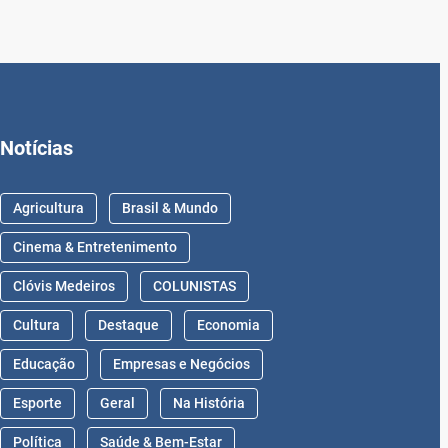
Notícias
Agricultura
Brasil & Mundo
Cinema & Entretenimento
Clóvis Medeiros
COLUNISTAS
Cultura
Destaque
Economia
Educação
Empresas e Negócios
Esporte
Geral
Na História
Política
Saúde & Bem-Estar