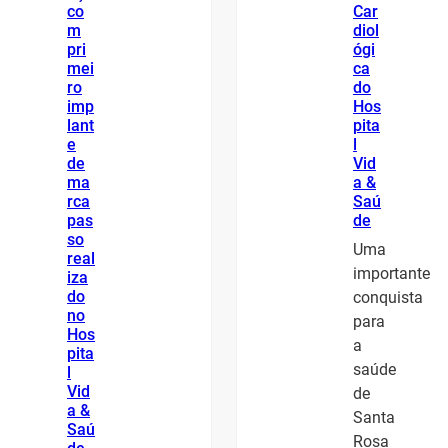
co
Car
m
diol
pri
ógi
mei
ca
ro
do
imp
Hos
lant
pita
e
l
de
Vid
ma
a &
rca
Saú
pas
de
so
Uma
real
importante
iza
do
conquista
no
para
Hos
a
pita
saúde
l
Vid
de
a &
Santa
Saú
Rosa