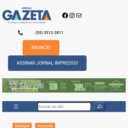
Pular
para
Facebook
Instagram
E-mail
o
conteúdo
(55) 3512-2811
ANUNCIE!
ASSINAR JORNAL IMPRESSO!
Search
Destaque
Economia