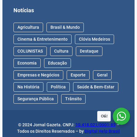
Notícias
Agricultura
Brasil & Mundo
Cinema & Entretenimento
Clóvis Medeiros
COLUNISTAS
Cultura
Destaque
Economia
Educação
Empresas e Negócios
Esporte
Geral
Na História
Política
Saúde & Bem-Estar
Segurança Pública
Trânsito
Olá!
© 2024 Jornal Gazeta. CNPJ:
10.418.021/0001-85
–
Todos os Direitos Reservados – by
Digital Help Brasil