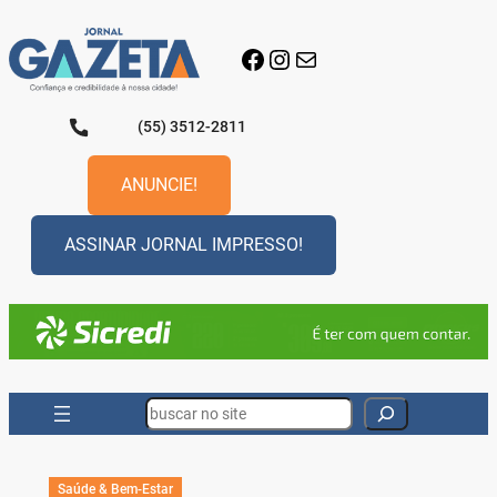
Pular
para
Facebook
Instagram
E-mail
o
conteúdo
(55) 3512-2811
ANUNCIE!
ASSINAR JORNAL IMPRESSO!
Search
Saúde & Bem-Estar