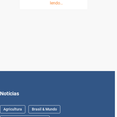
lendo…
Notícias
Agricultura
Brasil & Mundo