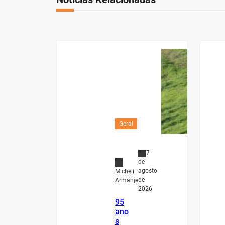
Geral
7
de
agosto
Micheli
de
Armanje
2026
95
ano
s