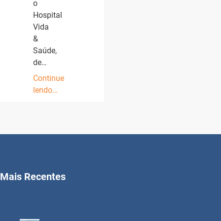
o
Hospital
Vida
&
Saúde,
de…
Continue
lendo…
Mais Recentes