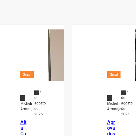
Geral
Geral
7
7
de
de
agosto
agosto
Micheli
Micheli
de
de
Armanje
Armanje
2026
2026
Alt
Apr
a
ova
Co
dos