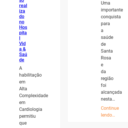
so
Uma
real
importante
iza
do
conquista
no
para
Hos
a
pita
saúde
l
Vid
de
a &
Santa
Saú
Rosa
de
e
A
da
habilitação
região
em
foi
Alta
alcançada
Complexidade
nesta…
em
Continue
Cardiologia
lendo…
permitiu
que