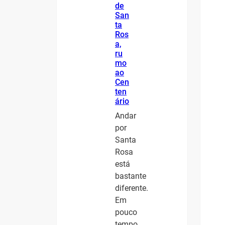
de
San
ta
Ros
a,
ru
mo
ao
Cen
ten
ário
Andar
por
Santa
Rosa
está
bastante
diferente.
Em
pouco
tempo,