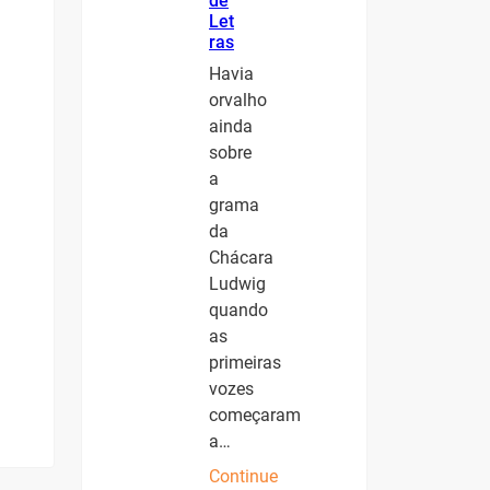
de
Let
ras
Havia
orvalho
ainda
sobre
a
grama
da
Chácara
Ludwig
quando
as
primeiras
vozes
começaram
a…
Continue