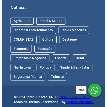
Notícias
Agricultura
Brasil & Mundo
Cinema & Entretenimento
Clóvis Medeiros
COLUNISTAS
Cultura
Destaque
Economia
Educação
Empresas e Negócios
Esporte
Geral
Na História
Política
Saúde & Bem-Estar
Segurança Pública
Trânsito
Olá!
© 2024 Jornal Gazeta. CNPJ:
10.418.021/0001-85
–
Todos os Direitos Reservados – by
Digital Help Brasil