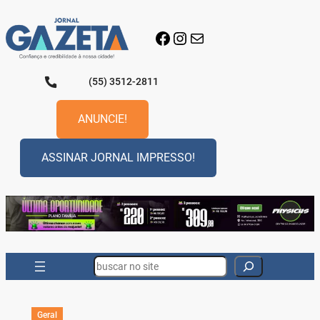
Pular
para
Facebook
Instagram
E-mail
o
conteúdo
(55) 3512-2811
ANUNCIE!
ASSINAR JORNAL IMPRESSO!
Search
Geral