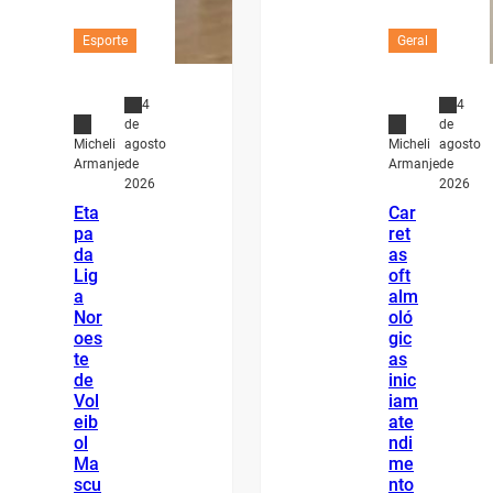
Esporte
Geral
4
4
de
de
agosto
agosto
Micheli
Micheli
de
de
Armanje
Armanje
2026
2026
Eta
Car
pa
ret
da
as
Lig
oft
a
alm
Nor
oló
oes
gic
te
as
de
inic
Vol
iam
eib
ate
ol
ndi
Ma
me
scu
nto