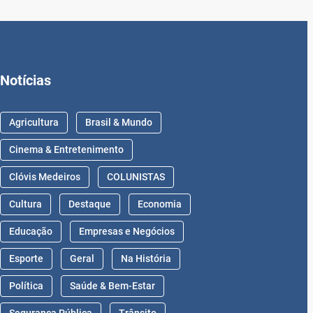
Notícias
Agricultura
Brasil & Mundo
Cinema & Entretenimento
Clóvis Medeiros
COLUNISTAS
Cultura
Destaque
Economia
Educação
Empresas e Negócios
Esporte
Geral
Na História
Política
Saúde & Bem-Estar