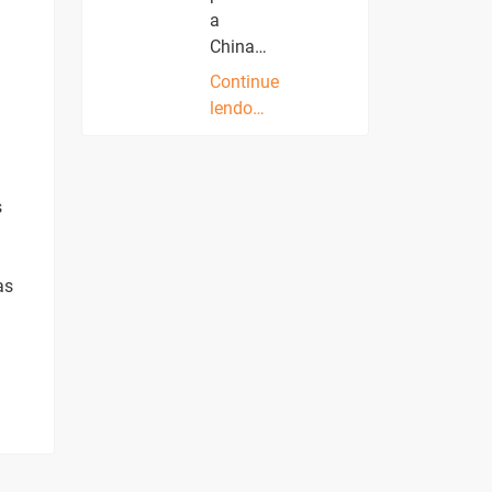
a
China…
Continue
lendo…
s
as