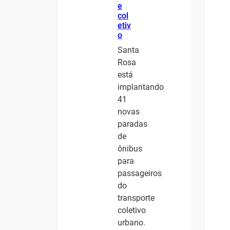
e
col
etiv
o
Santa
Rosa
está
implantando
41
novas
paradas
de
ônibus
para
passageiros
do
transporte
coletivo
urbano.