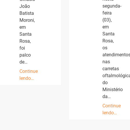
segunda-
João
feira
Batista
(03),
Moroni,
em
em
Santa
Santa
Rosa,
Rosa,
os
foi
atendimento
palco
nas
de…
carretas
Continue
oftalmológic
lendo…
do
Ministério
da…
Continue
lendo…