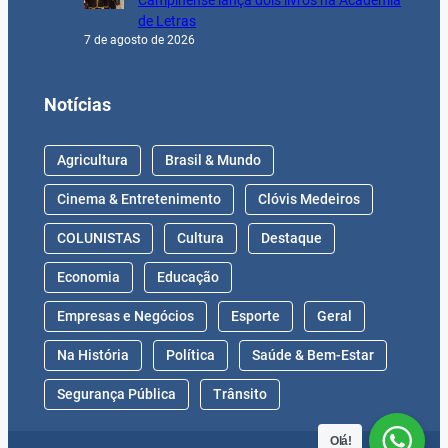
Campinense lança dois livros na Academia
de Letras
7 de agosto de 2026
Notícias
Agricultura
Brasil & Mundo
Cinema & Entretenimento
Clóvis Medeiros
COLUNISTAS
Cultura
Destaque
Economia
Educação
Empresas e Negócios
Esporte
Geral
Na História
Política
Saúde & Bem-Estar
Segurança Pública
Trânsito
Olá!