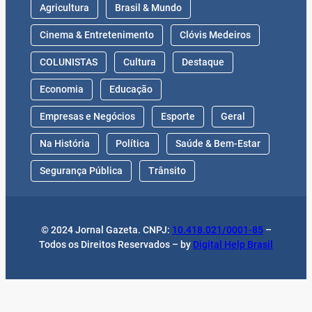
Agricultura
Brasil & Mundo
Cinema & Entretenimento
Clóvis Medeiros
COLUNISTAS
Cultura
Destaque
Economia
Educação
Empresas e Negócios
Esporte
Geral
Na História
Política
Saúde & Bem-Estar
Segurança Pública
Trânsito
© 2024 Jornal Gazeta. CNPJ:
10.418.021/0001-85
–
Todos os Direitos Reservados – by
Digital Help Brasil