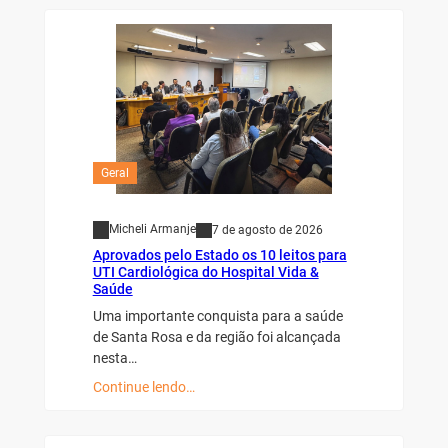
Geral
Micheli Armanje
7 de agosto de 2026
Aprovados pelo Estado os 10 leitos para
UTI Cardiológica do Hospital Vida &
Saúde
Uma importante conquista para a saúde
de Santa Rosa e da região foi alcançada
nesta…
Continue lendo…