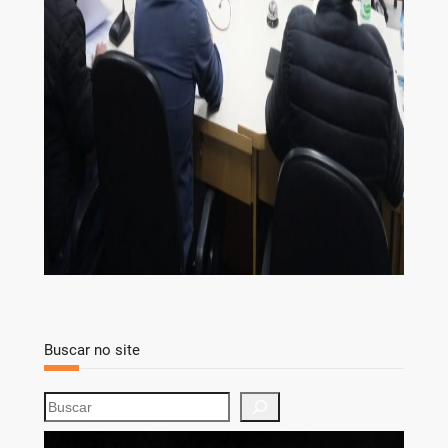
Buscar no site
S
e
a