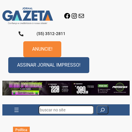
Pular
para
Facebook
Instagram
E-mail
o
conteúdo
(55) 3512-2811
ANUNCIE!
ASSINAR JORNAL IMPRESSO!
Search
Política