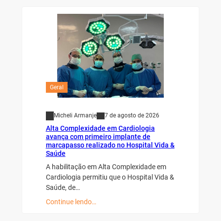
Geral
Micheli Armanje
7 de agosto de 2026
Alta Complexidade em Cardiologia
avança com primeiro implante de
marcapasso realizado no Hospital Vida &
Saúde
A habilitação em Alta Complexidade em
Cardiologia permitiu que o Hospital Vida &
Saúde, de…
Continue lendo…