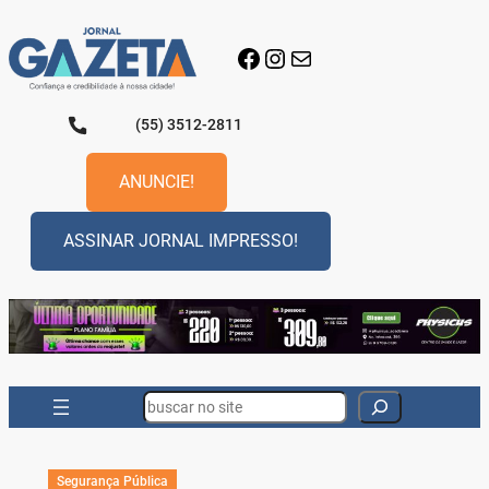
Pular
para
Facebook
Instagram
E-mail
o
conteúdo
(55) 3512-2811
ANUNCIE!
ASSINAR JORNAL IMPRESSO!
Search
Segurança Pública