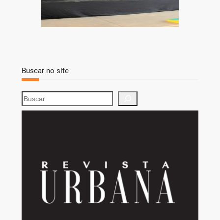
Buscar no site
S
e
a
r
c
h