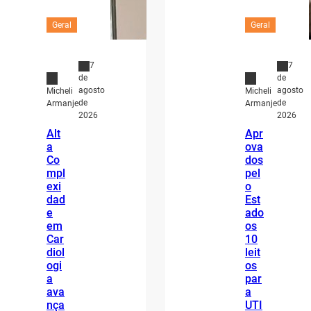
Geral
Geral
7
7
de
de
agosto
agosto
Micheli
Micheli
de
de
Armanje
Armanje
2026
2026
Alt
Apr
a
ova
Co
dos
mpl
pel
exi
o
dad
Est
e
ado
em
os
Car
10
diol
leit
ogi
os
a
par
ava
a
nça
UTI