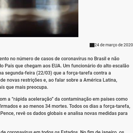
24 de março de 2020
nto no número de casos de coronavírus no Brasil e não
s do País que chegam aos EUA. Um funcionário do alto escalão
a segunda-feira (22/03) que a força-tarefa contra a
e novas restrições e, ao falar sobre a América Latina,
aís que mais preocupa.
com a “rápida aceleração” da contaminação em países como
nfirmados e ao menos 34 mortes. Todos os dias a força-tarefa,
 Pence, revê os dados globais e analisa novas medidas para
e coronavírus em todos os Estados. No fim de janeiro, os