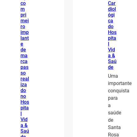
co
Car
m
diol
pri
ógi
mei
ca
ro
do
imp
Hos
lant
pita
e
l
de
Vid
ma
a &
rca
Saú
pas
de
so
Uma
real
importante
iza
do
conquista
no
para
Hos
a
pita
saúde
l
Vid
de
a &
Santa
Saú
Rosa
de