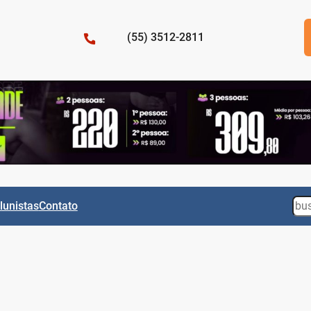
(55) 3512-2811
Sea
lunistas
Contato