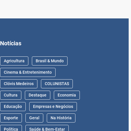
Notícias
Agricultura
Brasil & Mundo
Cinema & Entretenimento
Clóvis Medeiros
COLUNISTAS
Cultura
Destaque
Economia
Educação
Empresas e Negócios
Esporte
Geral
Na História
Política
Saúde & Bem-Estar