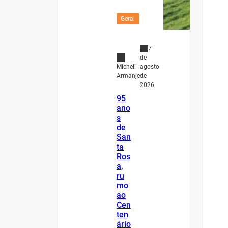
Geral
7
de
agosto
Micheli
de
Armanje
2026
95
ano
s
de
San
ta
Ros
a,
ru
mo
ao
Cen
ten
ário