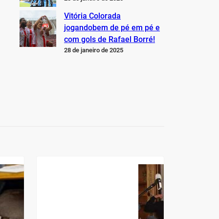
Vitória Colorada
jogandobem de pé em pé e
com gols de Rafael Borré!
28 de janeiro de 2025