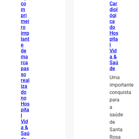
co
Car
m
diol
pri
ógi
mei
ca
ro
do
imp
Hos
lant
pita
e
l
de
Vid
ma
a &
rca
Saú
pas
de
so
Uma
real
importante
iza
do
conquista
no
para
Hos
a
pita
saúde
l
Vid
de
a &
Santa
Saú
Rosa