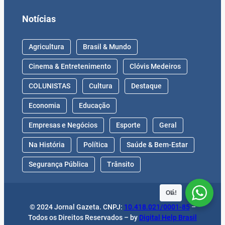
Notícias
Agricultura
Brasil & Mundo
Cinema & Entretenimento
Clóvis Medeiros
COLUNISTAS
Cultura
Destaque
Economia
Educação
Empresas e Negócios
Esporte
Geral
Na História
Política
Saúde & Bem-Estar
Segurança Pública
Trânsito
Olá!
© 2024 Jornal Gazeta. CNPJ:
10.418.021/0001-85
–
Todos os Direitos Reservados – by
Digital Help Brasil