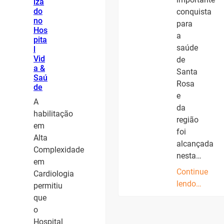
iza
do
conquista
no
para
Hos
a
pita
saúde
l
Vid
de
a &
Santa
Saú
Rosa
de
e
A
da
habilitação
região
em
foi
Alta
alcançada
Complexidade
nesta…
em
Continue
Cardiologia
lendo…
permitiu
que
o
Hospital