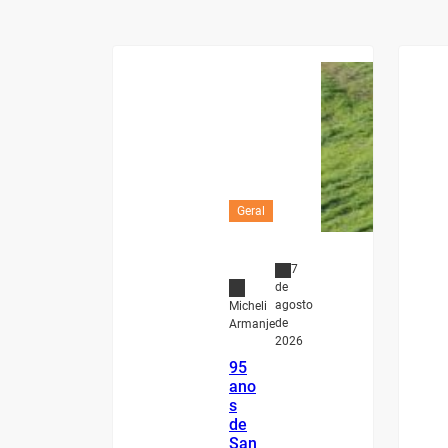
Geral
7
de
agosto
Micheli
de
Armanje
2026
95
ano
s
de
San