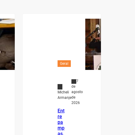
Geral
7
de
agosto
Micheli
de
Armanje
2026
Ent
re
pa
mp
as,