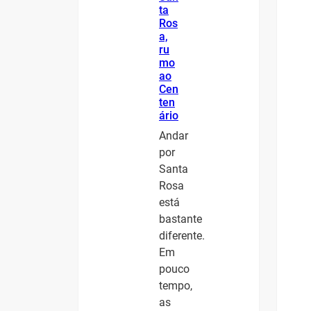
ta
Ros
a,
ru
mo
ao
Cen
ten
ário
Andar
por
Santa
Rosa
está
bastante
diferente.
Em
pouco
tempo,
as