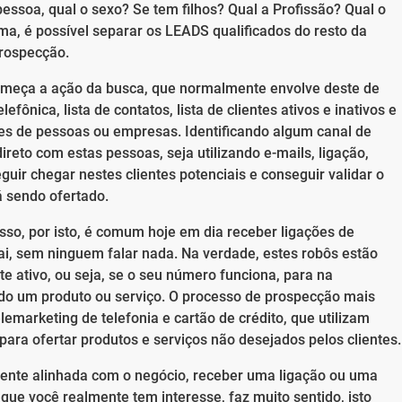
 pessoa, qual o sexo? Se tem filhos? Qual a Profissão? Qual o
rma, é possível separar os LEADS qualificados do resto da
rospecção.
 começa a ação da busca, que normalmente envolve deste de
fônica, lista de contatos, lista de clientes ativos e inativos e
es de pessoas ou empresas. Identificando algum canal de
direto com estas pessoas, seja utilizando e-mails, ligação,
uir chegar nestes clientes potenciais e conseguir validar o
á sendo ofertado.
so, por isto, é comum hoje em dia receber ligações de
ai, sem ninguem falar nada. Na verdade, estes robôs estão
e ativo, ou seja, se o seu número funciona, para na
do um produto ou serviço. O processo de prospecção mais
lemarketing de telefonia e cartão de crédito, que utilizam
ara ofertar produtos e serviços não desejados pelos clientes.
lmente alinhada com o negócio, receber uma ligação ou uma
e você realmente tem interesse, faz muito sentido, isto