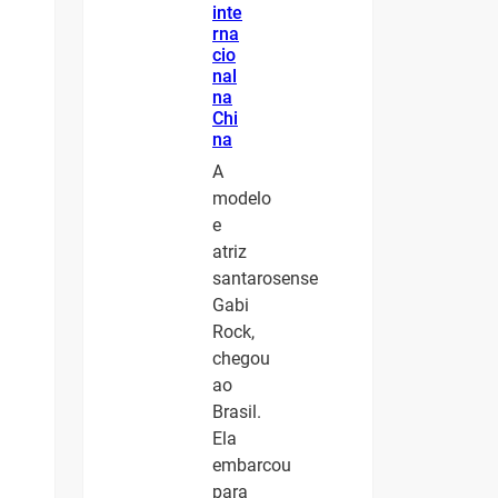
inte
rna
cio
nal
na
Chi
na
A
modelo
e
atriz
santarosense
Gabi
Rock,
chegou
ao
Brasil.
Ela
embarcou
para