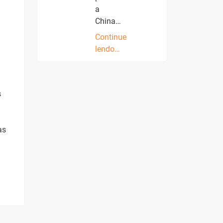
a
China…
Continue
lendo…
s
as