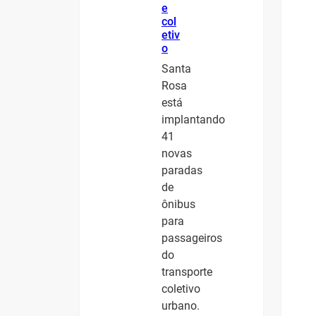
e
col
etiv
o
Santa
Rosa
está
implantando
41
novas
paradas
de
ônibus
para
passageiros
do
transporte
coletivo
urbano.