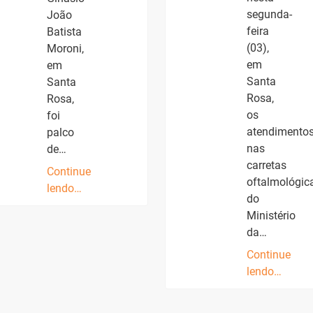
segunda-
João
feira
Batista
(03),
Moroni,
em
em
Santa
Santa
Rosa,
Rosa,
os
foi
atendimento
palco
nas
de…
carretas
Continue
oftalmológic
lendo…
do
Ministério
da…
Continue
lendo…