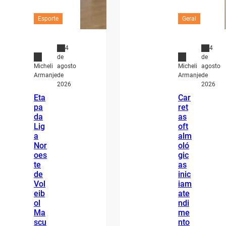
Esporte
Geral
4
4
de
de
agosto
agosto
Micheli
Micheli
de
de
Armanje
Armanje
2026
2026
Eta
Car
pa
ret
da
as
Lig
oft
a
alm
Nor
oló
oes
gic
te
as
de
inic
Vol
iam
eib
ate
ol
ndi
Ma
me
scu
nto