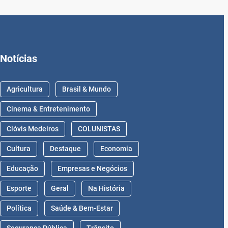
Notícias
Agricultura
Brasil & Mundo
Cinema & Entretenimento
Clóvis Medeiros
COLUNISTAS
Cultura
Destaque
Economia
Educação
Empresas e Negócios
Esporte
Geral
Na História
Política
Saúde & Bem-Estar