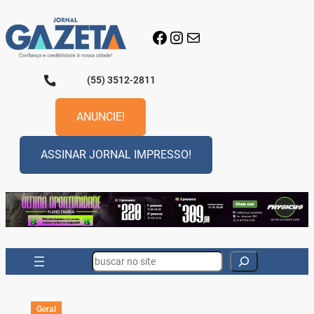
Pular
para
Facebook
Instagram
E-mail
o
conteúdo
(55) 3512-2811
ANUNCIE!
ASSINAR JORNAL IMPRESSO!
Search
Geral