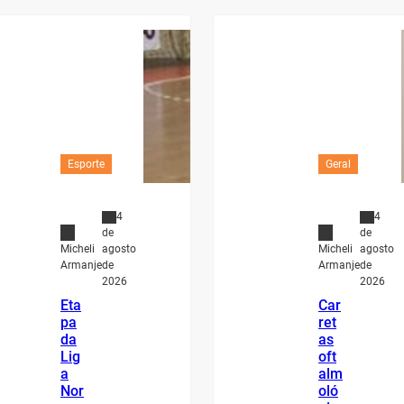
Esporte
Geral
4
4
de
de
agosto
agosto
Micheli
Micheli
de
de
Armanje
Armanje
2026
2026
Eta
Car
pa
ret
da
as
Lig
oft
a
alm
Nor
oló