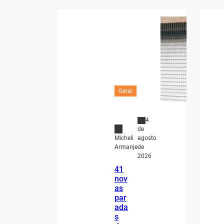
Geral
4
de
agosto
Micheli
de
Armanje
2026
41
nov
as
par
ada
s