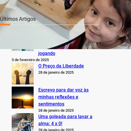
Últimos Artigos
O Inter não está jogando
nem perto do que sabe,
pode e deveria estar
jogando
5 de fevereiro de 2025
O Preço da Liberdade
28 de janeiro de 2025
Escrevo para dar voz às
minhas reflexões e
sentimentos
28 de janeiro de 2025
Uma goleada para lavar a
alma: 4 x 0!
28 de janeiro de 2025