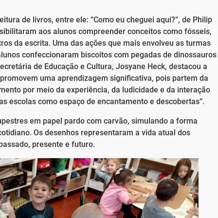
tura de livros, entre ele: “Como eu cheguei aqui?”, de Philip
ssibilitaram aos alunos compreender conceitos como fósseis,
stros da escrita. Uma das ações que mais envolveu as turmas
s alunos confeccionaram biscoitos com pegadas de dinossauros
Secretária de Educação e Cultura, Josyane Heck, destacou a
e promovem uma aprendizagem significativa, pois partem da
ento por meio da experiência, da ludicidade e da interação
sas escolas como espaço de encantamento e descobertas”.
rupestres em papel pardo com carvão, simulando a forma
otidiano. Os desenhos representaram a vida atual dos
passado, presente e futuro.