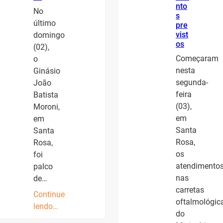
nto
No
s
último
pre
vist
domingo
os
(02),
Começaram
o
nesta
Ginásio
segunda-
João
feira
Batista
(03),
Moroni,
em
em
Santa
Santa
Rosa,
Rosa,
os
foi
atendimento
palco
nas
de…
carretas
Continue
oftalmológic
lendo…
do